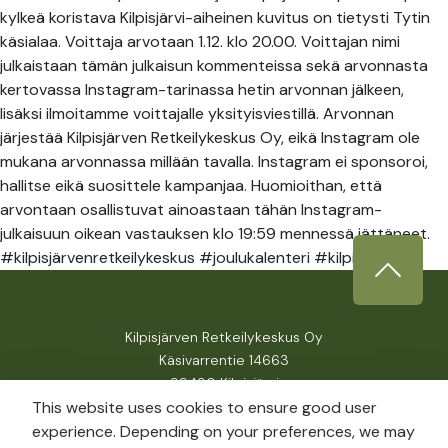
kylkeä koristava Kilpisjärvi-aiheinen kuvitus on tietysti Tytin
käsialaa. Voittaja arvotaan 1.12. klo 20.00. Voittajan nimi
julkaistaan tämän julkaisun kommenteissa sekä arvonnasta
kertovassa Instagram-tarinassa hetin arvonnan jälkeen,
lisäksi ilmoitamme voittajalle yksityisviestillä. Arvonnan
järjestää Kilpisjärven Retkeilykeskus Oy, eikä Instagram ole
mukana arvonnassa millään tavalla. Instagram ei sponsoroi,
hallitse eikä suosittele kampanjaa. Huomioithan, että
arvontaan osallistuvat ainoastaan tähän Instagram-
julkaisuun oikean vastauksen klo 19:59 mennessä jättäneet.
#kilpisjärvenretkeilykeskus #joulukalenteri #kilpisjärvi
Kilpisjärven Retkeilykeskus Oy
Käsivarrentie 14663
99490 Kilpisjärvi
This website uses cookies to ensure good user
experience. Depending on your preferences, we may
info@kilpisjarvicamping.com