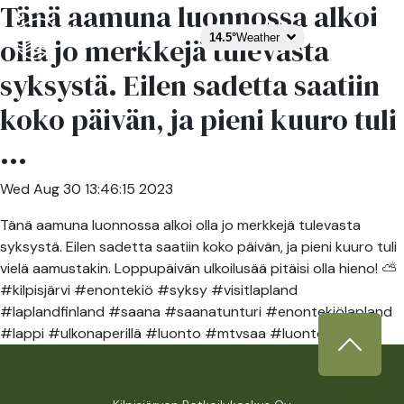
Tänä aamuna luonnossa alkoi
14.5°
Weather
olla jo merkkejä tulevasta
syksystä. Eilen sadetta saatiin
koko päivän, ja pieni kuuro tuli
...
Wed Aug 30 13:46:15 2023
Tänä aamuna luonnossa alkoi olla jo merkkejä tulevasta
syksystä. Eilen sadetta saatiin koko päivän, ja pieni kuuro tuli
vielä aamustakin. Loppupäivän ulkoilusää pitäisi olla hieno! ⛅️
#kilpisjärvi #enontekiö #syksy #visitlapland
#laplandfinland #saana #saanatunturi #enontekiölapland
#lappi #ulkonaperillä #luonto #mtvsaa #luontoonfi