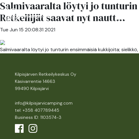
Salmivaaralta löytyi jo tunturi
RESTAUR
Retkeilijät saavat nyt nautt...
ACCOMMODATION
SAANA
Tue Jun 15 20:08:31 2021
Salmivaaralta löytyi jo tunturin ensimmäisiä kukkijoita; sielikk
Kilpisjärven Retkeilykeskus Oy
Käsivarrentie 14663
99490 Kilpisjärvi
info@kilpisjarvicamping.com
tel: +358 407789445
Business ID: 1103574-3