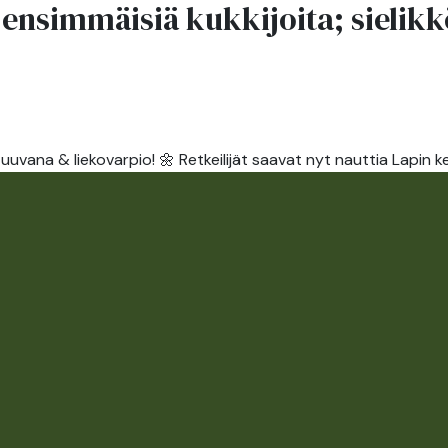
n ensimmäisiä kukkijoita; sielik
ANT
ABOUT
ATTRACTIONS
ACTIVITIES
US
ö, uuvana & liekovarpio! 🌼 Retkeilijät saavat nyt nauttia Lapin