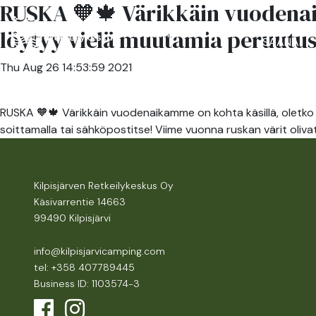
RUSKA 🧡🍁 Värikkäin vuodenai
RESTAUR
löytyy vielä muutamia peruutus
ACCOMMODATION
SAANA
Thu Aug 26 14:53:59 2021
RUSKA 🧡🍁 Värikkäin vuodenaikamme on kohta käsillä, oletko 
soittamalla tai sähköpostitse! Viime vuonna ruskan värit oliv
Kilpisjärven Retkeilykeskus Oy
Käsivarrentie 14663
99490 Kilpisjärvi
info@kilpisjarvicamping.com
tel: +358 407789445
Business ID: 1103574-3