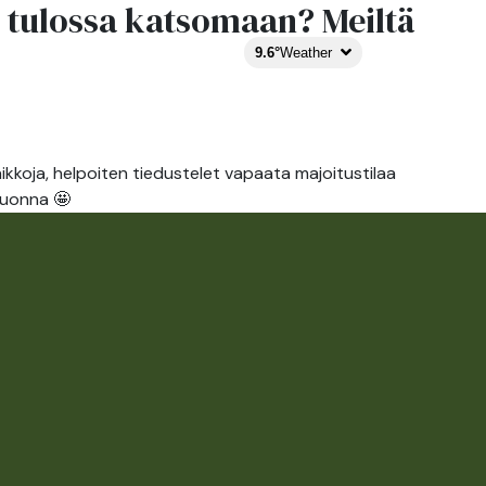
 tulossa katsomaan? Meiltä
TRAIL
EXPERIENCE
FI
9.6°
Weather
STORIES
koja, helpoiten tiedustelet vapaata majoitustilaa
vuonna 🤩