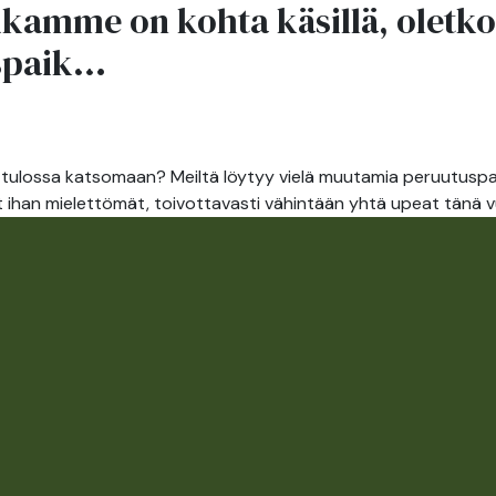
kamme on kohta käsillä, oletko
ANT
ABOUT
paik...
ATTRACTIONS
ACTIVITIES
US
tulossa katsomaan? Meiltä löytyy vielä muutamia peruutuspaik
at ihan mielettömät, toivottavasti vähintään yhtä upeat tänä 