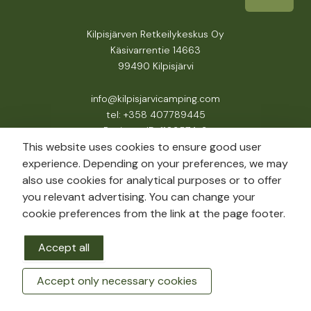
Kilpisjärven Retkeilykeskus Oy
Käsivarrentie 14663
99490 Kilpisjärvi
info@kilpisjarvicamping.com
tel: +358 407789445
Business ID: 1103574-3
This website uses cookies to ensure good user
experience. Depending on your preferences, we may
also use cookies for analytical purposes or to offer
you relevant advertising. You can change your
cookie preferences from the link at the page footer.
Accept all
Accept only necessary cookies
BOOK A ROOM