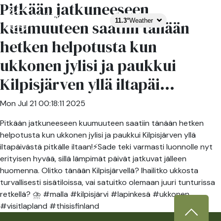
Pitkään jatkuneeseen
11.3°
Weather
kuumuuteen saatiin tänään
hetken helpotusta kun
ukkonen jylisi ja paukkui
Kilpisjärven yllä iltapäi...
Mon Jul 21 00:18:11 2025
Pitkään jatkuneeseen kuumuuteen saatiin tänään hetken
helpotusta kun ukkonen jylisi ja paukkui Kilpisjärven yllä
iltapäivästä pitkälle iltaan!⚡️Sade teki varmasti luonnolle nyt
erityisen hyvää, sillä lämpimät päivät jatkuvat jälleen
huomenna. Olitko tänään Kilpisjärvellä? Ihailitko ukkosta
turvallisesti sisätiloissa, vai satuitko olemaan juuri tunturissa
retkellä? ⛈️ #malla #kilpisjärvi #lapinkesä #ukkonen
#visitlapland #thisisfinland