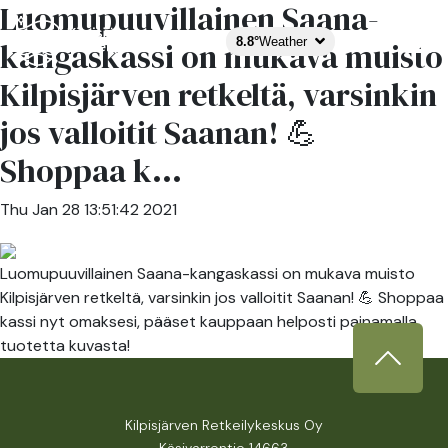
Luomupuuvillainen Saana-
8.8°
Weather
kangaskassi on mukava muisto
Kilpisjärven retkeltä, varsinkin
jos valloitit Saanan! 💪
Shoppaa k...
Thu Jan 28 13:51:42 2021
Luomupuuvillainen Saana-kangaskassi on mukava muisto
Kilpisjärven retkeltä, varsinkin jos valloitit Saanan! 💪 Shoppaa
kassi nyt omaksesi, pääset kauppaan helposti painamalla
tuotetta kuvasta!
Kilpisjärven Retkeilykeskus Oy