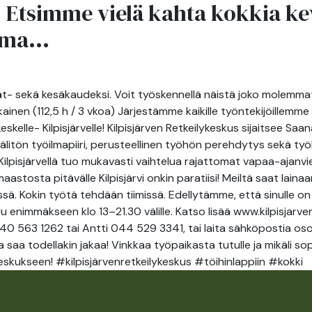
Etsimme vielä kahta kokkia kev
ANT
ABOUT
ma...
ATTRACTIONS
ACTIVITIES
US
- sekä kesäkaudeksi. Voit työskennellä näistä joko molemmat ta
ainen (112,5 h / 3 vkoa) Järjestämme kaikille työntekijöillemm
le- Kilpisjärvelle! Kilpisjärven Retkeilykeskus sijaitsee Saana
 välitön työilmapiiri, perusteellinen työhön perehdytys sekä
n Kilpisjärvellä tuo mukavasti vaihtelua rajattomat vapaa-ajan
maastosta pitävälle Kilpisjärvi onkin paratiisi! Meiltä saat laina
 Kokin työtä tehdään tiimissä. Edellytämme, että sinulle on j
u enimmäkseen klo 13–21.30 välille. Katso lisää www.kilpisjarv
a 040 563 1262 tai Antti 044 529 3341, tai laita sähköpostia o
a saa todellakin jakaa! Vinkkaa työpaikasta tutulle ja mikäli s
keskukseen! #kilpisjärvenretkeilykeskus #töihinlappiin #kokki