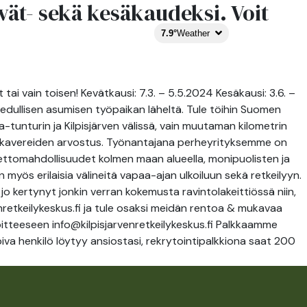
ät- sekä kesäkaudeksi. Voit
TRAIL
EXPERIENCE
FI
7.9°
Weather
STORIES
i vain toisen! Kevätkausi: 7.3. – 5.5.2024 Kesäkausi: 3.6. –
e edullisen asumisen työpaikan läheltä. Tule töihin Suomen
-tunturin ja Kilpisjärven välissä, vain muutaman kilometrin
 työkavereiden arvostus. Työnantajana perheyrityksemme on
viettomahdollisuudet kolmen maan alueella, monipuolisten ja
an myös erilaisia välineitä vapaa-ajan ulkoiluun sekä retkeilyyn.
o kertynyt jonkin verran kokemusta ravintolakeittiössä niin,
enretkeilykeskus.fi ja tule osaksi meidän rentoa & mukavaa
soitteeseen info@kilpisjarvenretkeilykeskus.fi Palkkaamme
opiva henkilö löytyy ansiostasi, rekrytointipalkkiona saat 200