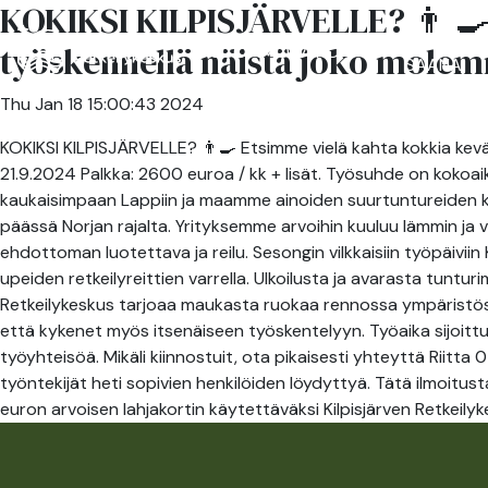
KOKIKSI KILPISJÄRVELLE? 👨 🍳 
RESTAUR
työskennellä näistä joko molem
ACCOMMODATION
SAANA
Thu Jan 18 15:00:43 2024
KOKIKSI KILPISJÄRVELLE? 👨‍🍳 Etsimme vielä kahta kokkia kevät
21.9.2024 Palkka: 2600 euroa / kk + lisät. Työsuhde on kokoaik
kaukaisimpaan Lappiin ja maamme ainoiden suurtuntureiden keskel
päässä Norjan rajalta. Yrityksemme arvoihin kuuluu lämmin ja
ehdottoman luotettava ja reilu. Sesongin vilkkaisiin työpäivii
upeiden retkeilyreittien varrella. Ulkoilusta ja avarasta tunturi
Retkeilykeskus tarjoaa maukasta ruokaa rennossa ympäristössä.
että kykenet myös itsenäiseen työskentelyyn. Työaika sijoittu
työyhteisöä. Mikäli kiinnostuit, ota pikaisesti yhteyttä Riitt
työntekijät heti sopivien henkilöiden löydyttyä. Tätä ilmoitust
euron arvoisen lahjakortin käytettäväksi Kilpisjärven Retkeily