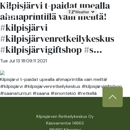
Kilpisjärvi t-paidat upealla
7.2°
Weather
ahmaprintillä vain meiltä!
#kilpisjärvi
#kilpisjärvenretkeilykeskus
#kilpisjärvigiftshop #s...
Tue Jul 13 18:09:11 2021
Kilpisjärvi t-paidat upealla ahmaprintillä vain meiltä!
#kilpisjärvi #kilpisjärvenretkeilykeskus #kilpisjärvigiftshop
#saanatunturi #saana #enontekiö #retkellä
Kilpisjärven Retkeilykeskus Oy
Käsivarrentie 14663
99490 Kilpisjärvi