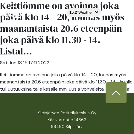
Keittiömme on avoinna joka
15.2°
Weather
päivä klo 14 - 20, lounas myös
maanantaista 20.6 eteenpäin
joka päivä klo 11.30 - 14.
Listal...
Sat Jun 18 15:17:11 2022
Keittiömme on avoinna joka päivä klo 14 - 20, lounas myös
maanantaista 20.6 eteenpäin joka päivä klo 11.30 - 14. Listalle
tuli uutuuksina tälle kesälle mm. uusia vohveleita. Tervetuloa!
Kilpisjärven Retkeilykeskus Oy
Käsivarrentie 14663
99490 Kilpisjärvi