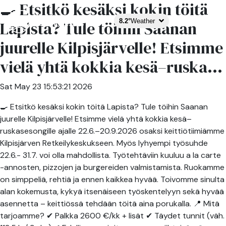
🍳 Etsitkö kesäksi kokin töitä
8.2°
Weather
Lapista? Tule töihin Saanan
juurelle Kilpisjärvelle! Etsimme
vielä yhtä kokkia kesä–ruska...
Sat May 23 15:53:21 2026
🍳 Etsitkö kesäksi kokin töitä Lapista? Tule töihin Saanan
juurelle Kilpisjärvelle! Etsimme vielä yhtä kokkia kesä–
ruskasesongille ajalle 22.6.–20.9.2026 osaksi keittiötiimiämme
Kilpisjärven Retkeilykeskukseen. Myös lyhyempi työsuhde
22.6.- 31.7. voi olla mahdollista. Työtehtäviin kuuluu a la carte
-annosten, pizzojen ja burgereiden valmistamista. Ruokamme
on simppeliä, rehtiä ja ennen kaikkea hyvää. Toivomme sinulta
alan kokemusta, kykyä itsenäiseen työskentelyyn sekä hyvää
asennetta – keittiössä tehdään töitä aina porukalla. 📍 Mitä
tarjoamme? ✔ Palkka 2600 €/kk + lisät ✔ Täydet tunnit (väh.