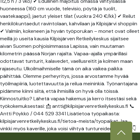
112,5 h / 3 vko) ✔ Edullinen majoitus omassa viihtyisässä
huoneessa (160 cm vuode, televisio, pöytä ja tuolit,
vaatekaappi), jaetut yleiset tilat (vuokra 240 €/kk) ✔ Reilut
henkilökuntaedut ravintolaan, kahvilaan ja Kilpisjärvi shoppiin
✔ Valmiin, kokeneen ja hyvän työporukan – monet ovat olleet
meillä jo useita kausia Kilpisjärven Retkeilykeskus sijaitsee
aivan Suomen pohjoisimmassa Lapissa, vain muutaman
kilometrin päässä Norjan rajalta. Vapaa-ajalla ympärilläsi
odottavat tunturit, kalavedet, vaellusreitit ja kolmen maan
rajaseutu. Ulkoilmaihmiselle tämä on aika vaikea paikka
päihittää. Olemme perheyritys, jossa arvostamme hyvää
työilmapiiriä, luotettavuutta ja reilua meininkiä. Työnantajana
pidämme kiinni siitä, että ihmisillä on hyvä olla töissä.
Kiinnostuitko? Lähetä vapaa hakemus ja kerro itsestäsi sekä
työkokemuksestasi: 📩 antti@kilpisjarvenretkeilykeskus.fi 📞
Antti Pöykkö / 044 529 3341 Lisätietoa työpaikasta:
kilpisjarvenretkeilykeskus.fi/tietoa-meista/tyopaikat Jaa
vinkki myös kaverille, joka voisi viihtyä tuntureiden keskellä 👇