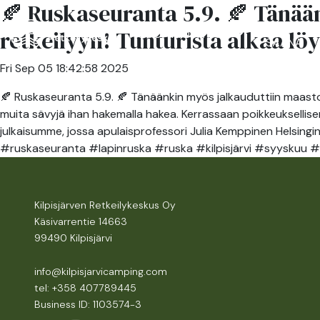
🍂 Ruskaseuranta 5.9. 🍂 Tänää
RESTAUR
retkeilyyn! Tunturista alkaa löy
ACCOMMODATION
SAANA
Fri Sep 05 18:42:58 2025
🍂 Ruskaseuranta 5.9. 🍂 Tänäänkin myös jalkauduttiin maastoon
muita sävyjä ihan hakemalla hakea. Kerrassaan poikkeuksellis
julkaisumme, jossa apulaisprofessori Julia Kemppinen Helsingin 
#ruskaseuranta #lapinruska #ruska #kilpisjärvi #syyskuu #
Kilpisjärven Retkeilykeskus Oy
Käsivarrentie 14663
99490 Kilpisjärvi
info@kilpisjarvicamping.com
tel: +358 407789445
Business ID: 1103574-3