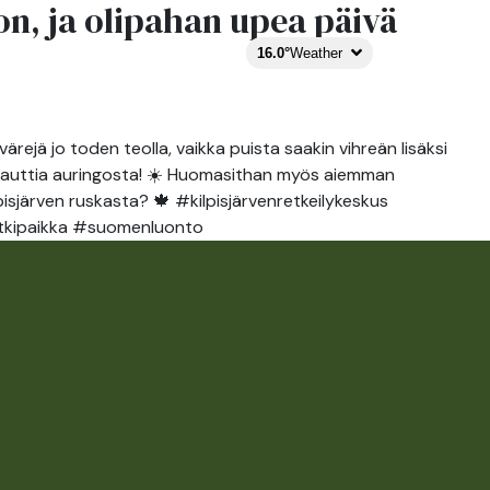
n, ja olipahan upea päivä
TRAIL
EXPERIENCE
FI
16.0°
Weather
STORIES
rejä jo toden teolla, vaikka puista saakin vihreän lisäksi
ja nauttia auringosta! ☀️ Huomasithan myös aiemman
lpisjärven ruskasta? 🍁 #kilpisjärvenretkeilykeskus
retkipaikka #suomenluonto