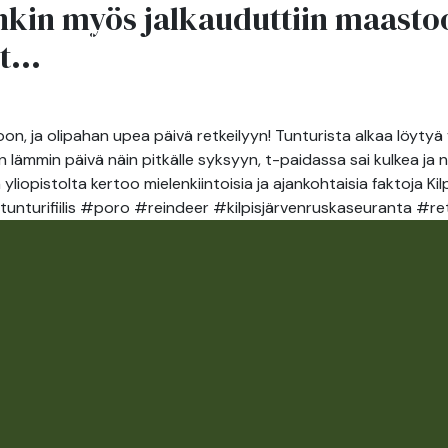
nkin myös jalkauduttiin maastoo
ANT
ABOUT
t...
ATTRACTIONS
ACTIVITIES
US
, ja olipahan upea päivä retkeilyyn! Tunturista alkaa löytyä vä
en lämmin päivä näin pitkälle syksyyn, t-paidassa sai kulkea 
yliopistolta kertoo mielenkiintoisia ja ajankohtaisia faktoja Ki
tunturifiilis #poro #reindeer #kilpisjärvenruskaseuranta #