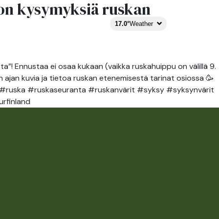
n kysymyksiä ruskan
TRAIL
EXPERIENCE
FI
17.0°
Weather
STORIES
 Ennustaa ei osaa kukaan (vaikka ruskahuippu on välillä 9.
n ajan kuvia ja tietoa ruskan etenemisestä tarinat osiossa 🥳
ärvi #ruska #ruskaseuranta #ruskanvärit #syksy #syksynvärit
rfinland