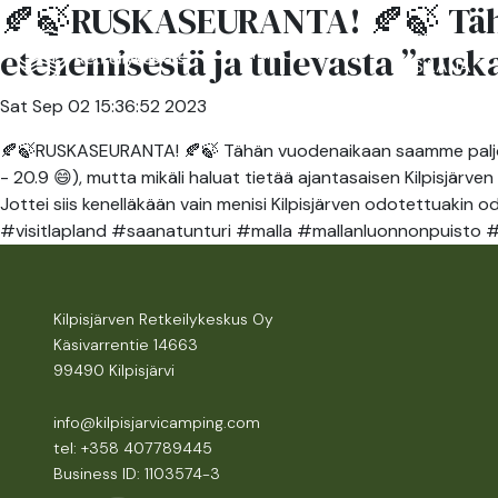
🍂🍃RUSKASEURANTA! 🍂🍃 Täh
RESTAUR
etenemisestä ja tulevasta ”rusk
ACCOMMODATION
SAANA
Sat Sep 02 15:36:52 2023
🍂🍃RUSKASEURANTA! 🍂🍃 Tähän vuodenaikaan saamme paljon k
- 20.9 😄), mutta mikäli haluat tietää ajantasaisen Kilpisjärv
Jottei siis kenelläkään vain menisi Kilpisjärven odotettuaki
#visitlapland #saanatunturi #malla #mallanluonnonpuisto
Kilpisjärven Retkeilykeskus Oy
Käsivarrentie 14663
99490 Kilpisjärvi
info@kilpisjarvicamping.com
tel: +358 407789445
Business ID: 1103574-3