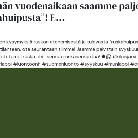
än vuodenaikaan saamme paljo
ANT
ABOUT
ahuipusta”! E...
ATTRACTIONS
ACTIVITIES
US
ysymyksiä ruskan etenemisestä ja tulevasta ”ruskahuipusta”!
en tilanteen, ota seurantaan tilimme! Jaamme päivittäin syyskuu
n odotetumpi ruska ohi- seuraa ruskaseurantaa! 🍁🤗 #kilpisj
 #lappi #luontoonfi #suomenluonto #syyskuu #munlappi #ou