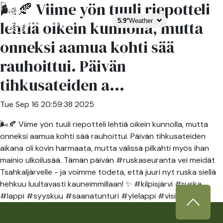
🌬🍂 Viime yön tuuli riepotteli
5.9°
Weather
lehtiä oikein kunnolla, mutta
onneksi aamua kohti sää
rauhoittui. Päivän
tihkusateiden a...
Tue Sep 16 20:59:38 2025
🌬🍂 Viime yön tuuli riepotteli lehtiä oikein kunnolla, mutta
onneksi aamua kohti sää rauhoittui. Päivän tihkusateiden
aikana oli kovin harmaata, mutta välissä pilkahti myös ihan
mainio ulkoilusää. Tämän päivän #ruskaseuranta vei meidät
Tsahkaljärvelle - ja voimme todeta, että juuri nyt ruska siellä
hehkuu luultavasti kauneimmillaan! ✨ #kilpisjärvi #ruska
#lappi #syyskuu #saanatunturi #ylelappi #visitlapland