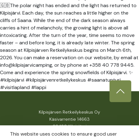
🇬🇧The polar night has ended and the light has returned to
Kilpisjärvi. Each day, the sun reaches a little higher on the
cliffs of Saana. While the end of the dark season always
carries a hint of melancholy, the growing light is above all
intoxicating. After the turn of the year, time seems to move
faster – and before long, it is already late winter. The spring
season at Kilpisjärven Retkeilykeskus begins on March 6th,
2026. You can make a reservation on our website, by email at
info@kilpisjarvicamping, or by phone at +358 40 778 9445.
Come and experience the spring snowfields of Kilpisjärvi. ✨
#kilpisjärvi #kilpisjärvenretkeilykeskus #saanatunturi
#visitlapland #lappi
Kilpisjärven Retkeilykeskus Oy
Käsivarrentie 14663
99490 Kilpisjärvi
This website uses cookies to ensure good user