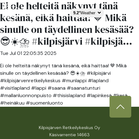
Ei ole helteitä näkynyt tänä
9.2°
Weather
kesänä, eikä haittaa! 🤎 Mikä
sinulle on täydellinen kesäsää?
😎☀️⛈️ #kilpisjärvi #kilpisjä...
Tue Jul 01 22:05:35 2025
Ei ole helteitä näkynyt tänä kesänä, eikä haittaa! 🤎 Mikä
sinulle on täydellinen kesäsää? 😎☀️⛈️ #kilpisjärvi
#kilpisjärvenretkeilykeskus #munlappi #lapland
#visitlapland #lappi #saana #saanatunturi
#mallanluonnonpuisto #thisislapland #lapinkesä #kesä
#heinäkuu #suomenluonto
Kilpisjärven Retkeilykeskus Oy
Käsivarrentie 14663